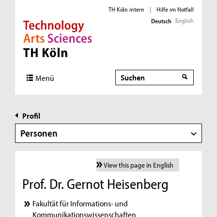
TH Köln intern
|
Hilfe im Notfall
English
Deutsch
Direkt zur Hauptnavigation
Direkt zur Subnavigation
Direkt zum Inhalt
Direkt zum Fußbereich
Suche
Menü
Profil
Personen
View this page in English
Prof. Dr. Gernot Heisenberg
Fakultät für Informations- und
Kommunikationswissenschaften