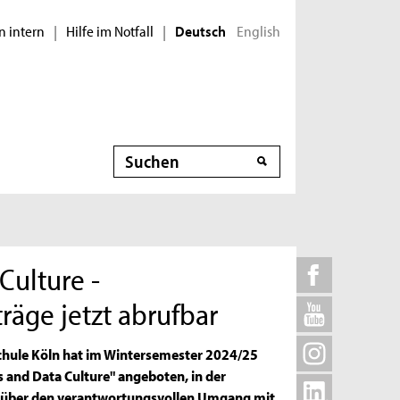
n intern
Hilfe im Notfall
English
|
|
Deutsch
Suche
Culture -
räge jetzt abrufbar
hschule Köln hat im Wintersemester 2024/25
cs and Data Culture" angeboten, in der
n über den verantwortungsvollen Umgang mit