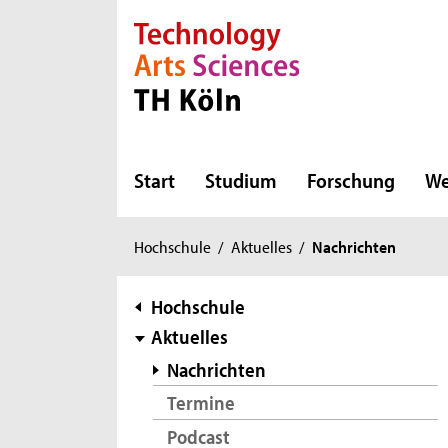
Direkt zur Hauptnavigation
Direkt zur Subnavigation
Direkt zum Inhalt
Direkt zum Fußbereich
Start
Studium
Forschung
We
Sie
Hochschule
/
Aktuelles
/
Nachrichten
sind
hier:
Subnavigation
Hochschule
Aktuelles
Nachrichten
Termine
Podcast