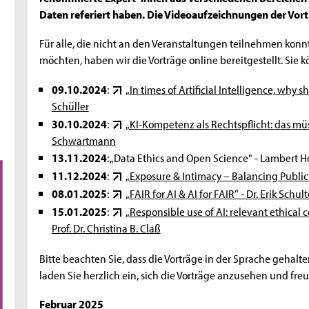
Daten referiert haben. Die Videoaufzeichnungen der Vort
Für alle, die nicht an den Veranstaltungen teilnehmen konn
möchten, haben wir die Vorträge online bereitgestellt. Sie
09.10.2024
:
„In times of Artificial Intelligence, why 
Schüller
30.10.2024
:
„KI-Kompetenz als Rechtspflicht: das müs
Schwartmann
13.11.2024
: „Data Ethics and Open Science" - Lambert He
11.12.2024
:
„Exposure & Intimacy – Balancing Public 
08.01.2025
:
„FAIR for AI & AI for FAIR“ - Dr. Erik Schult
15.01.2025
:
„Responsible use of AI: relevant ethical
Prof. Dr. Christina B. Claß
Bitte beachten Sie, dass die Vorträge in der Sprache gehalten 
laden Sie herzlich ein, sich die Vorträge anzusehen und fre
Februar 2025