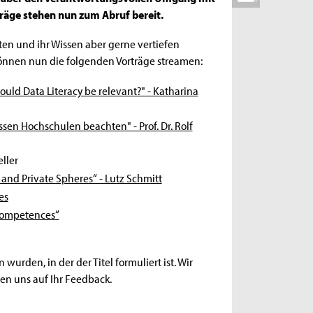
räge stehen nun zum Abruf bereit.
ten und ihr Wissen aber gerne vertiefen
 können nun die folgenden Vorträge streamen:
should Data Literacy be relevant?" - Katharina
sen Hochschulen beachten" - Prof. Dr. Rolf
ller
and Private Spheres“ - Lutz Schmitt
es
 competences“
wurden, in der der Titel formuliert ist. Wir
uen uns auf Ihr Feedback.