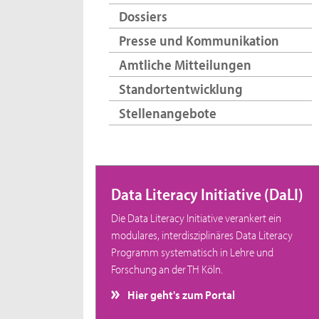
Dossiers
Presse und Kommunikation
Amtliche Mitteilungen
Standortentwicklung
Stellenangebote
Data Literacy Initiative (DaLI)
Die Data Literacy Initiative verankert ein
modulares, interdisziplinäres Data Literacy
Programm systematisch in Lehre und
Forschung an der TH Köln.
Hier geht's zum Portal