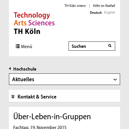
TH Köln intern
|
Hilfe im Notfall
English
Deutsch
Direkt zur Hauptnavigation
Direkt zur Subnavigation
Direkt zum Inhalt
Direkt zum Fußbereich
Suche
Menü
Hochschule
Aktuelles
Kontakt & Service
Über-Leben-in-Gruppen
Fachtag, 19. November 2015