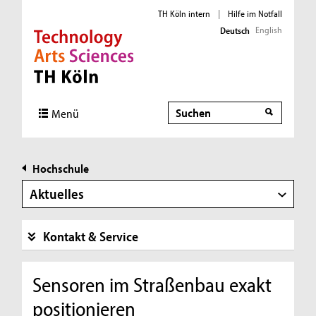
TH Köln intern
|
Hilfe im Notfall
English
Deutsch
Direkt zur Hauptnavigation
Direkt zur Subnavigation
Direkt zum Inhalt
Direkt zum Fußbereich
Suche
Menü
Hochschule
Aktuelles
Kontakt & Service
Sensoren im Straßenbau exakt
positionieren