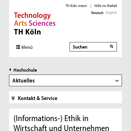
TH Köln intern
|
Hilfe im Notfall
English
Deutsch
Direkt zur Hauptnavigation
Direkt zur Subnavigation
Direkt zum Inhalt
Direkt zum Fußbereich
Suche
Menü
Hochschule
Aktuelles
Kontakt & Service
(Informations-) Ethik in
Wirtschaft und Unternehmen