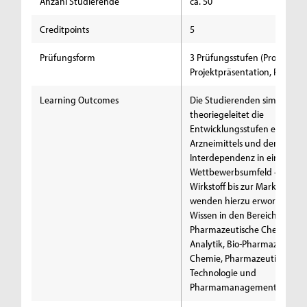
Anzahl Studierende
ca. 50
Creditpoints
5
Prüfungsform
3 Prüfungsstufen (Projektberi
Projektpräsentation, Protokol
Learning Outcomes
Die Studierenden simulieren
theoriegeleitet die
Entwicklungsstufen eines
Arzneimittels und deren
Interdependenz in einem
Wettbewerbsumfeld – vom
Wirkstoff bis zur Marktreife 
wenden hierzu erworbenes
Wissen in den Bereichen
Pharmazeutische Chemie un
Analytik, Bio-Pharmazeutisc
Chemie, Pharmazeutische
Technologie und
Pharmamanagement an.