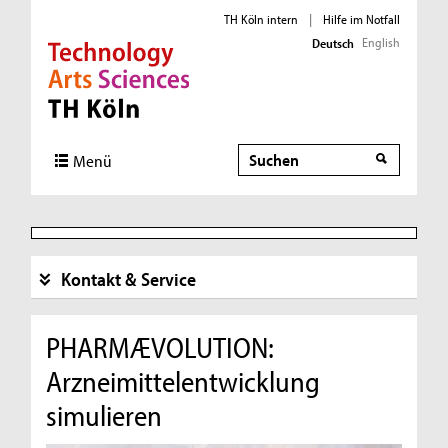
TH Köln intern
|
Hilfe im Notfall
English
Deutsch
Direkt zur Hauptnavigation
Direkt zur Subnavigation
Direkt zum Inhalt
Direkt zum Fußbereich
Suche
Menü
Kontakt & Service
PHARMÆVOLUTION:
Arzneimittelentwicklung
simulieren