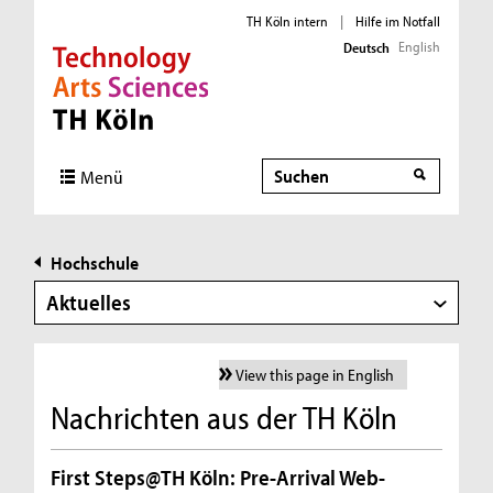
TH Köln intern
|
Hilfe im Notfall
English
Deutsch
Direkt zur Hauptnavigation
Direkt zur Subnavigation
Direkt zum Inhalt
Direkt zum Fußbereich
Suche
Menü
Hochschule
Aktuelles
View this page in English
Nachrichten aus der TH Köln
First Steps@TH Köln: Pre-Arrival Web-