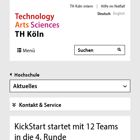
TH Köln intern
|
Hilfe im Notfall
English
Deutsch
Direkt zur Hauptnavigation
Direkt zur Subnavigation
Direkt zum Inhalt
Direkt zum Fußbereich
Suche
Menü
Hochschule
Aktuelles
Kontakt & Service
KickStart startet mit 12 Teams
in die 4. Runde