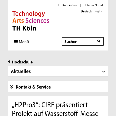
TH Köln intern
|
Hilfe im Notfall
English
Deutsch
Direkt zur Hauptnavigation
Direkt zur Subnavigation
Direkt zum Inhalt
Direkt zum Fußbereich
Suche
Menü
Hochschule
Aktuelles
Kontakt & Service
„H2Pro3“: CIRE präsentiert
Projekt auf Wasserstoff-Messe