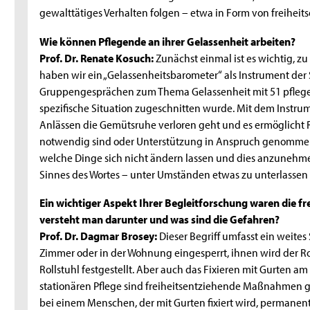
gewalttätiges Verhalten folgen – etwa in Form von freih
Wie können Pflegende an ihrer Gelassenheit arbeiten?
Prof. Dr. Renate Kosuch:
Zunächst einmal ist es wichtig, zu
haben wir ein „Gelassenheitsbarometer“ als Instrument der S
Gruppengesprächen zum Thema Gelassenheit mit 51 pflege
spezifische Situation zugeschnitten wurde. Mit dem Instru
Anlässen die Gemütsruhe verloren geht und es ermöglicht
notwendig sind oder Unterstützung in Anspruch genommen w
welche Dinge sich nicht ändern lassen und dies anzunehme
Sinnes des Wortes – unter Umständen etwas zu unterlassen un
Ein wichtiger Aspekt Ihrer Begleitforschung waren die 
versteht man darunter und was sind die Gefahren?
Prof. Dr. Dagmar Brosey:
Dieser Begriff umfasst ein weites
Zimmer oder in der Wohnung eingesperrt, ihnen wird der
Rollstuhl festgestellt. Aber auch das Fixieren mit Gurten am 
stationären Pflege sind freiheitsentziehende Maßnahmen g
bei einem Menschen, der mit Gurten fixiert wird, permanen