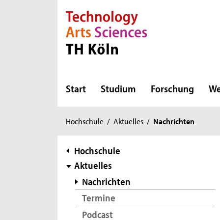
Direkt zur Hauptnavigation
Direkt zur Subnavigation
Direkt zum Inhalt
Direkt zum Fußbereich
Start
Studium
Forschung
We
Sie
Hochschule
/
Aktuelles
/
Nachrichten
sind
hier:
Subnavigation
Hochschule
Aktuelles
Nachrichten
Termine
Podcast