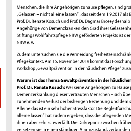
Menschen, die ihre Angehörigen zuhause pflegen, sind gro
„Gelassen – nicht alleine lassen“ , das seit dem 1.9.2017 al
Prof. Dr. Renate Kosuch und Prof. Dr. Dagmar Brosey deshal
Angehörige von Demenzkranken den Grad ihrer Gelassenhei
Stiftungs Wohlfahrtspflege NRW geförderten Projekts ist d
NRW e. V.
Zudem untersuchen sie die Vermeidung freiheitseinschr
Pflegekontext. Am 15. November 2019 kommt das Forschung
Workshop „Gewaltprävention in der häuslichen Pflege“ zu
Warum ist das Thema Gewaltprävention in der häuslichen
Prof. Dr. Renate Kosuch:
Wer seine Angehörigen zu Hause pf
Demenzerkrankung dieser vertrauten Menschen – sich übe
zunehmenden Verlust der bisherigen Beziehung und dem s
Alleine das ist ein sehr hoher Stressfaktor. Die Begleitforsc
alleine lassen“ hat zudem ergeben, dass die pflegenden Me
ihnen aber sehr schwerfällt. Die Diskrepanz zwischen frühe
versetzen sie in einen ständigen Alarmzustand, verbunden