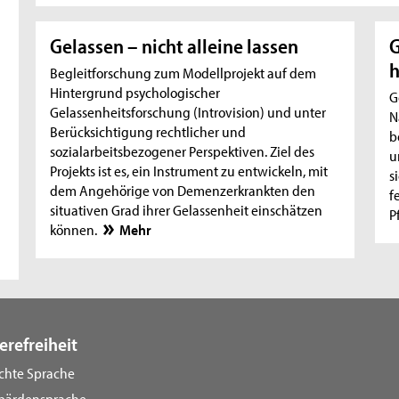
Gelassen – nicht alleine lassen
G
h
Begleitforschung zum Modellprojekt auf dem
Hintergrund psychologischer
G
Gelassenheitsforschung (Introvision) und unter
N
Berücksichtigung rechtlicher und
b
sozialarbeitsbezogener Perspektiven. Ziel des
u
Projekts ist es, ein Instrument zu entwickeln, mit
s
dem Angehörige von Demenzerkrankten den
f
situativen Grad ihrer Gelassenheit einschätzen
P
können.
Mehr
erefreiheit
ichte Sprache
bärdensprache