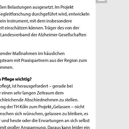
ßen Belastungen ausgesetzt. Im Projekt
s Begleitforschung durchgeführt wird, entwickeln
b ein Instrument, mit dem insbesondere
t einschätzen können. Träger des von der
er Landesverband der Alzheimer Gesellschaften
änkender Maßnahmen im häuslichen
steam mit Praxispartnern aus der Region zum
sammen.
 Pflege wichtig?
legt, ist herausgefordert – gerade bei
r einen sehr langen Zeitraum dem
chleichende Abschiednehmen zu stellen.
hung der TH Köln zum Projekt „Gelassen – nicht
nschen sich wünschen, gelassen zu bleiben, es
r und heute oder die Erwartungen an sich selbst
 mit großer Anspannung. Daraus kann leider ein