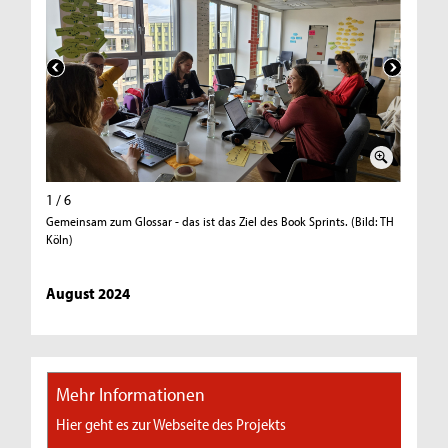
1 / 6
2 / 6
Gemeinsam zum Glossar - das ist das Ziel des Book Sprints. (Bild: TH
Die Einf
Köln)
(Bild: TH
August 2024
Mehr Informationen
Hier geht es zur Webseite des Projekts