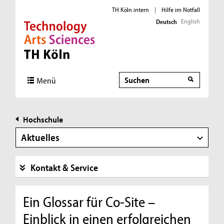
TH Köln intern
|
Hilfe im Notfall
English
Deutsch
Direkt zur Hauptnavigation
Direkt zur Subnavigation
Direkt zum Inhalt
Direkt zum Fußbereich
Suche
Menü
Hochschule
Aktuelles
Kontakt & Service
Ein Glossar für Co-Site –
Einblick in einen erfolgreichen