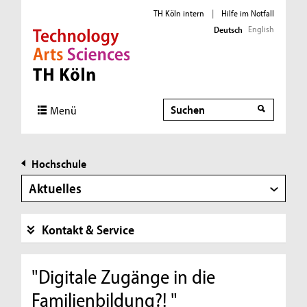
TH Köln intern
|
Hilfe im Notfall
English
Deutsch
Direkt zur Hauptnavigation
Direkt zur Subnavigation
Direkt zum Inhalt
Direkt zum Fußbereich
Suche
Menü
Hochschule
Aktuelles
Kontakt & Service
"Digitale Zugänge in die
Familienbildung?! "