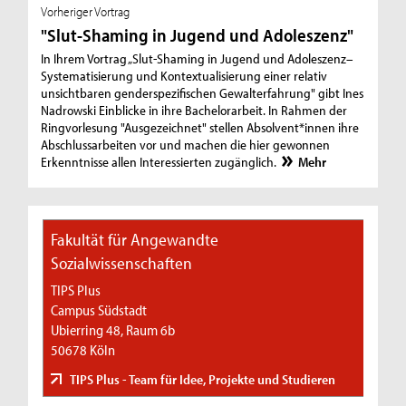
Vorheriger Vortrag
"Slut-Shaming in Jugend und Adoleszenz"
In Ihrem Vortrag „Slut-Shaming in Jugend und Adoleszenz–
Systematisierung und Kontextualisierung einer relativ
unsichtbaren genderspezifischen Gewalterfahrung" gibt Ines
Nadrowski Einblicke in ihre Bachelorarbeit. In Rahmen der
Ringvorlesung "Ausgezeichnet" stellen Absolvent*innen ihre
Abschlussarbeiten vor und machen die hier gewonnen
Erkenntnisse allen Interessierten zugänglich.
Mehr
Fakultät für Angewandte
Sozialwissenschaften
TIPS Plus
Campus Südstadt
Ubierring 48, Raum 6b
50678 Köln
TIPS Plus - Team für Idee, Projekte und Studieren