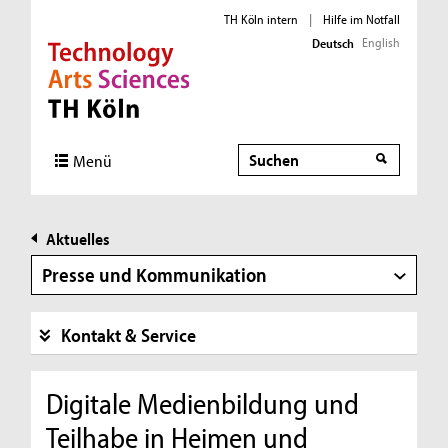
TH Köln intern
|
Hilfe im Notfall
English
Deutsch
Direkt zur Hauptnavigation
Direkt zur Subnavigation
Direkt zum Inhalt
Direkt zum Fußbereich
Suche
Menü
Aktuelles
Presse und Kommunikation
Kontakt & Service
Digitale Medienbildung und
Teilhabe in Heimen und