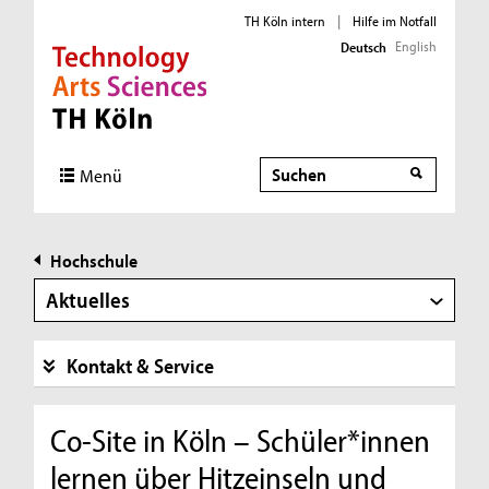
TH Köln intern
|
Hilfe im Notfall
English
Deutsch
Direkt zur Hauptnavigation
Direkt zur Subnavigation
Direkt zum Inhalt
Direkt zum Fußbereich
Suche
Menü
Hochschule
Aktuelles
Kontakt & Service
Co-Site in Köln – Schüler*innen
lernen über Hitzeinseln und