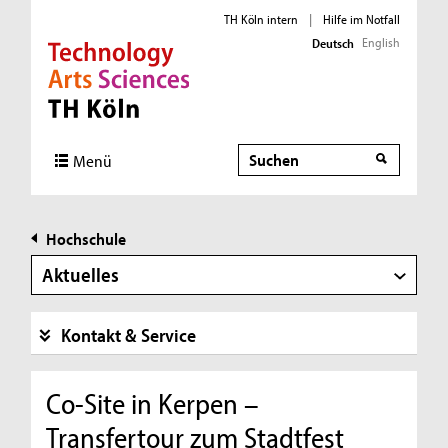
TH Köln intern
|
Hilfe im Notfall
English
Deutsch
Direkt zur Hauptnavigation
Direkt zur Subnavigation
Direkt zum Inhalt
Direkt zum Fußbereich
Suche
Menü
Hochschule
Aktuelles
Kontakt & Service
Co-Site in Kerpen –
Transfertour zum Stadtfest