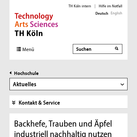
TH Köln intern
|
Hilfe im Notfall
English
Deutsch
Direkt zur Hauptnavigation
Direkt zur Subnavigation
Direkt zum Inhalt
Direkt zum Fußbereich
Suche
Menü
Hochschule
Aktuelles
Kontakt & Service
Backhefe, Trauben und Äpfel
industriell nachhaltig nutzen