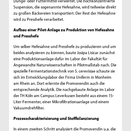
Dünge- oder Futtermittel verwertet. Die hochkonzentrierte
Suspension, die sogenannte Hefesahne, wird teilweise direkt
zu großen Bäckereien transportiert. Der Rest der Hefesahne
wird zu Presshefe verarbeitet.
Aufbau einer Pilot-Anlage zu Produktion von Hefesahne
und Presshefe
Um selber Hefesahne und Presshefe zu produzieren und um
beides analysieren zu können, baute Josipa Lisicar zunächst
eine Produktionsanlage dafür im Labor der Fakultät für
Angewandte Naturwissenschaften in Pilotmaßstab nach. Die
spezielle Fermentationstechnik von S. cerevisiae schaute sie
sich im Entwicklungslabor der Firma Uniferm in Monheim
am Rhein an. Dort erlernte die Promovendin auch die
entsprechende Analytik. Die nachgebaute Anlage im Labor
der TH Köln am Campus Leverkusen besteht aus einem 15-
Liter-Fermenter, einer Mikrofiltrationsanlage und einem
Vakuumdrehfilter.
Prozesscharakterisierung und Stoffbilanzierung
In einem zweiten Schritt analysiert die Promovendin u.a. die