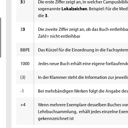
3
3
Die erste Ziffer zeigt an, in welcher Campusbibli
sogenannte
Lokalzeichen
. Beispiel: Für die M
die
3
.
3
3
Die zweite Ziffer zeigt an, ob das Buch entleihb
Zahl= nicht entleihbar
BBPE
Das Kürzel für die Einordnung in die Fachsystem
1000
Jedes neue Buch erhält eine eigene fortlaufend
(3)
In der Klammer steht die Information zur jeweil
-1
Bei mehrbändigen Werken folgt die Angabe des
+4
Wenn mehrere Exemplare desselben Buches vorh
Lehrbuchsammlung, erhält jedes einzelne Exempl
gekennzeichnet ist