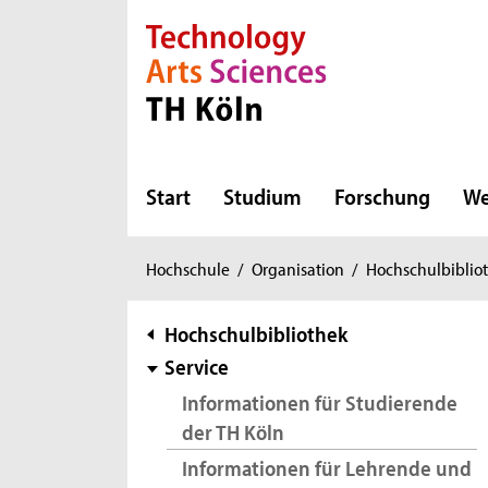
Direkt zur Hauptnavigation
Direkt zur Subnavigation
Direkt zum Inhalt
Direkt zum Fußbereich
Start
Studium
Forschung
We
Sie
Hochschule
/
Organisation
/
Hochschulbiblio
sind
hier:
Subnavigation
Hochschulbibliothek
Service
Informationen für Studierende
der TH Köln
Informationen für Lehrende und