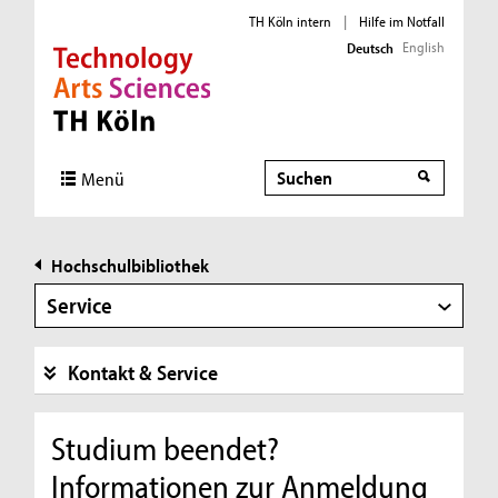
TH Köln intern
|
Hilfe im Notfall
English
Deutsch
Direkt zur Hauptnavigation
Direkt zur Subnavigation
Direkt zum Inhalt
Direkt zum Fußbereich
Suche
Menü
Hochschulbibliothek
Service
Kontakt & Service
Studium beendet?
Informationen zur Anmeldung