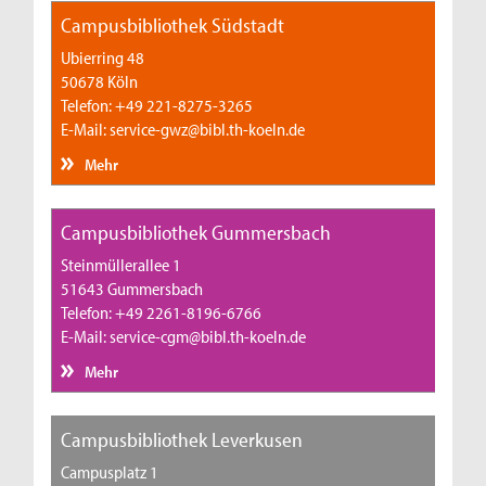
Campusbibliothek Südstadt
Ubierring 48
50678 Köln
Telefon: +49 221-8275-3265
E-Mail: service-gwz@bibl.th-koeln.de
Mehr
Campusbibliothek Gummersbach
Steinmüllerallee 1
51643 Gummersbach
Telefon: +49 2261-8196-6766
E-Mail: service-cgm@bibl.th-koeln.de
Mehr
Campusbibliothek Leverkusen
Campusplatz 1