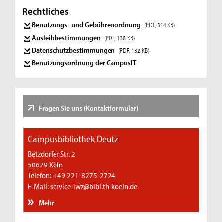
Rechtliches
Benutzungs- und Gebührenordnung
(PDF, 314 KB)
Ausleihbestimmungen
(PDF, 138 KB)
Datenschutzbestimmungen
(PDF, 132 KB)
Benutzungsordnung der CampusIT
Fragen Sie uns (Kontaktformular)
Campusbibliothek Deutz
Betzdorfer Str. 2
50679 Köln
Telefon: +49 221-8275-2724
E-Mail: service-iwz@bibl.th-koeln.de
Mehr