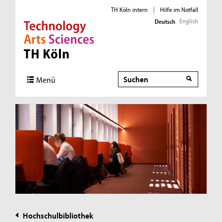
TH Köln intern
|
Hilfe im Notfall
English
Deutsch
Direkt zur Hauptnavigation
Direkt zur Subnavigation
Direkt zum Inhalt
Direkt zum Fußbereich
Suche
Menü
Hochschulbibliothek