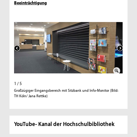
Beeinträchtigung
1 / 5
2 / 5
Großzügiger Eingangsbereich mit Sitzbank und Info-Monitor (Bild:
Sessel la
TH Köln/ Jana Rettke)
Rettke)
YouTube- Kanal der Hochschulbibliothek