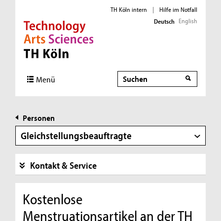
TH Köln intern
|
Hilfe im Notfall
English
Deutsch
Direkt zur Hauptnavigation
Direkt zur Subnavigation
Direkt zum Inhalt
Direkt zum Fußbereich
Suche
Menü
Personen
Gleichstellungsbeauftragte
Kontakt & Service
Kostenlose
Menstruationsartikel an der TH