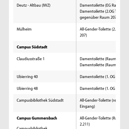
Deutz - Altbau (IWZ)
Damentoilette (EG Raum 68 
Damentoilette (2.OG Toilette
gegenüber Raum 207
Mülheim
All-Gender-Toilette (2. OG R
207)
Campus Südstadt
Claudiusstraße 1
Damentoilette (Raum B1.140c
Damentoilette (Raum E3.201
Ubierring 40
Damentoilette (1. OG Raum 1
Ubierring 48
Damentoilette (1. OG Raum 1
Campusbibliothek Südstadt
All-Gender-Toilette (rechter
Eingang)
Campus Gummersbach
All-Gender-Toilette (Raum 2.
2.211)
Campusbibliothek