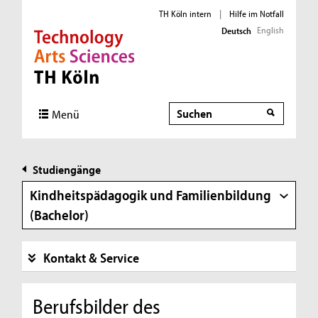
TH Köln intern
|
Hilfe im Notfall
English
Deutsch
Direkt zur Hauptnavigation
Direkt zur Subnavigation
Direkt zum Inhalt
Direkt zum Fußbereich
Suche
Menü
Studiengänge
Kindheitspädagogik und Familienbildung
(Bachelor)
Kontakt & Service
Berufsbilder des