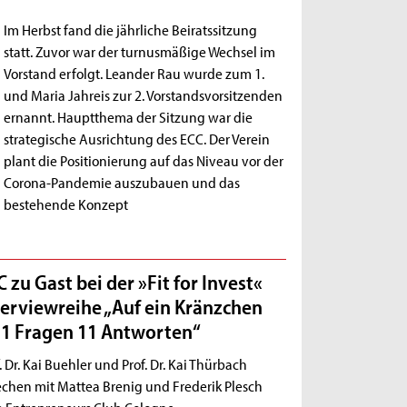
Im Herbst fand die jährliche Beiratssitzung
statt. Zuvor war der turnusmäßige Wechsel im
Vorstand erfolgt. Leander Rau wurde zum 1.
und Maria Jahreis zur 2. Vorstandsvorsitzenden
ernannt. Hauptthema der Sitzung war die
strategische Ausrichtung des ECC. Der Verein
plant die Positionierung auf das Niveau vor der
Corona-Pandemie auszubauen und das
bestehende Konzept
 zu Gast bei der »Fit for Invest«
terviewreihe „Auf ein Kränzchen
11 Fragen 11 Antworten“
. Dr. Kai Buehler und Prof. Dr. Kai Thürbach
echen mit Mattea Brenig und Frederik Plesch
 Entrepreneurs Club Cologne