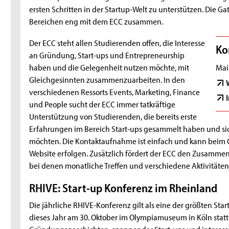
ersten Schritten in der Startup-Welt zu unterstützen. Die G
Bereichen eng mit dem ECC zusammen.
Der ECC steht allen Studierenden offen, die Interesse
Ko
an Gründung, Start-ups und Entrepreneurship
haben und die Gelegenheit nutzen möchte, mit
Mail
Gleichgesinnten zusammenzuarbeiten. In den
verschiedenen Ressorts Events, Marketing, Finance
und People sucht der ECC immer tatkräftige
Unterstützung von Studierenden, die bereits erste
Erfahrungen im Bereich Start-ups gesammelt haben und s
möchten. Die Kontaktaufnahme ist einfach und kann beim 
Website erfolgen. Zusätzlich fördert der ECC den Zusammen
bei denen monatliche Treffen und verschiedene Aktivitäte
RHIVE: Start-up Konferenz im Rheinland
Die jährliche RHIVE-Konferenz gilt als eine der größten Sta
dieses Jahr am 30. Oktober im Olympiamuseum in Köln statt.
Gründungsgeschichten, spannender Start-ups und interessa