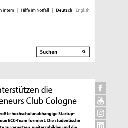
n intern
Hilfe im Notfall
English
|
|
Deutsch
Suche
terstützen die
preneurs Club Cologne
 größte hochschulunabhängige Startup-
neue ECC-Team formiert. Die studentische
rte zu vernetzen, weiterzubilden und die