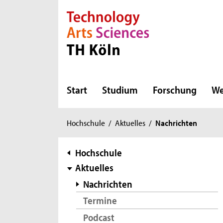
Direkt zur Hauptnavigation
Direkt zur Subnavigation
Direkt zum Inhalt
Direkt zum Fußbereich
Start
Studium
Forschung
We
Sie
Hochschule
/
Aktuelles
/
Nachrichten
sind
hier:
Subnavigation
Hochschule
Aktuelles
Nachrichten
Termine
Podcast