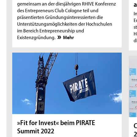
a
gemeinsam an der diesjährigen RHIVE Konferenz
des Entrepreneurs Club Cologne teil und
I
präsentierten Gründungsinteressierten die
E
Unterstützungsmöglichkeiten der Hochschulen
s
im Bereich Entrepreneurship und
H
Existenzgründung.
Mehr
d
»Fit for Invest« beim PIRATE
C
Summit 2022
2