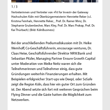
1 / 3
2 / 3
Vertreterinnen und Vertreter von »Fit for Invest« der Gateway
Dr. Manf
Hochschulen Köln mit Oberbürgermeisterin Henriette Reker (v.l.
Wirtscha
Kristina Feinhals, Henriette Reker, , Prof. Dr. Rainer Minz, Dr.
(Bild: Kö
Stephanie Grubenbecher, Marc Kley, Prof. Dr. Marc Prokop, Prof. Dr.
Kai Thürbach) (Bild: KölnBusiness)
Bei der anschließenden Podiumsdiskussion mit Dr. Heike
Wemhoff, Co-Geschäftsführerin, encourage ventures, Dr.
Claas Heise, Geschäftsführender Direktor NRW.Bank und
Sebastian Pitzler, Managing Partner Ensure Growth Capital
unter Moderation von Meike Neitz waren sich die
Teilnehmerinnen und Teilnehmer einig, dass gute
Gründungen weiterhin Finanzierungen erhalten. Mit
Beispielen erfolgreicher Start-ups wie DeepL oder SoSafe
zeigt die Region Köln, dass hier ein guter Ort zum Gründen
ist. Der Abend setzte sich fort mit weiteren Gesprächen beim
Flying Dinner und die Gäste hatten die Möglichkeit zum
Netzwerken.