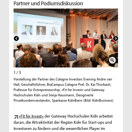
Partner und Podiumsdiskussion
1 / 3
2 / 3
Vorstellung der Partner des Cologne Investors Evening Andre van
Podiumsd
Hall, Geschäftsführer, BioCampus Cologne Prof. Dr. Kai Thürbach,
encourag
Professor für Entrepreneurship, »Fit for Invest« und Gateway
NRW.Bank
Hochschulen Köln und Sonja Hausmann, Designierte
Capital (
Privatkundenvorständin, Sparkasse KölnBonn (Bild: KölnBusiness)
»Fit for Invest«
der Gateway Hochschulen Köln arbeitet
daran, die Attraktivität der Region Köln für Start-ups und
Investoren zu fördern und die wesentlichen Player im