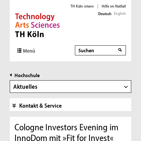
TH Köln intern
|
Hilfe im Notfall
English
Deutsch
Direkt zur Hauptnavigation
Direkt zur Subnavigation
Direkt zum Inhalt
Direkt zum Fußbereich
Suche
Menü
Hochschule
Aktuelles
Kontakt & Service
Cologne Investors Evening im
InnoDom mit »Fit for Invest«