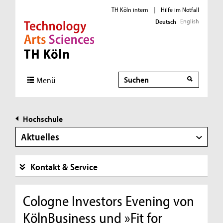
TH Köln intern
|
Hilfe im Notfall
English
Deutsch
Direkt zur Hauptnavigation
Direkt zur Subnavigation
Direkt zum Inhalt
Direkt zum Fußbereich
Suche
Menü
Hochschule
Aktuelles
Kontakt & Service
Cologne Investors Evening von
KölnBusiness und »Fit for