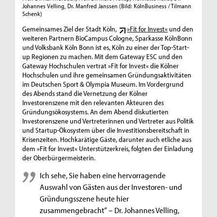
Johannes Velling, Dr. Manfred Janssen
(Bild: KölnBusiness / Tilmann
Schenk)
Gemeinsames Ziel der Stadt Köln,
»Fit for Invest«
und den
weiteren Partnern BioCampus Cologne, Sparkasse KölnBonn
und Volksbank Köln Bonn ist es, Köln zu einer der Top-Start-
up Regionen zu machen. Mit dem Gateway ESC und den
Gateway Hochschulen vertrat »Fit for Invest« die Kölner
Hochschulen und ihre gemeinsamen Gründungsaktivitäten
im Deutschen Sport & Olympia Museum. Im Vordergrund
des Abends stand die Vernetzung der Kölner
Investorenszene mit den relevanten Akteuren des
Gründungsökosystems. An dem Abend diskutierten
Investorenszene und Vertreterinnen und Vertreter aus Politik
und Startup-Ökosystem über die Investitionsbereitschaft in
Krisenzeiten. Hochkarätige Gäste, darunter auch etliche aus
dem »Fit for Invest« Unterstützerkreis, folgten der Einladung
der Oberbürgermeisterin.
Ich sehe, Sie haben eine hervorragende
Auswahl von Gästen aus der Investoren- und
Gründungsszene heute hier
zusammengebracht“ – Dr. Johannes Velling,