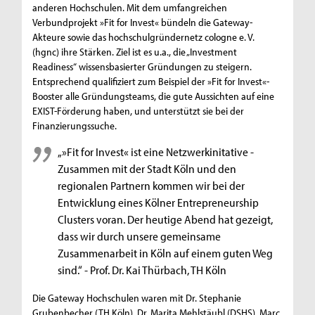
anderen Hochschulen. Mit dem umfangreichen
Verbundprojekt »Fit for Invest« bündeln die Gateway-
Akteure sowie das hochschulgründernetz cologne e. V.
(hgnc) ihre Stärken. Ziel ist es u.a., die „Investment
Readiness“ wissensbasierter Gründungen zu steigern.
Entsprechend qualifiziert zum Beispiel der »Fit for Invest«-
Booster alle Gründungsteams, die gute Aussichten auf eine
EXIST-Förderung haben, und unterstützt sie bei der
Finanzierungssuche.
„»Fit for Invest« ist eine Netzwerkinitative -
Zusammen mit der Stadt Köln und den
regionalen Partnern kommen wir bei der
Entwicklung eines Kölner Entrepreneurship
Clusters voran. Der heutige Abend hat gezeigt,
dass wir durch unsere gemeinsame
Zusammenarbeit in Köln auf einem guten Weg
sind.“ - Prof. Dr. Kai Thürbach, TH Köln
Die Gateway Hochschulen waren mit Dr. Stephanie
Grubenbecher (TH Köln), Dr. Marita Mehlstäubl (DSHS), Marc