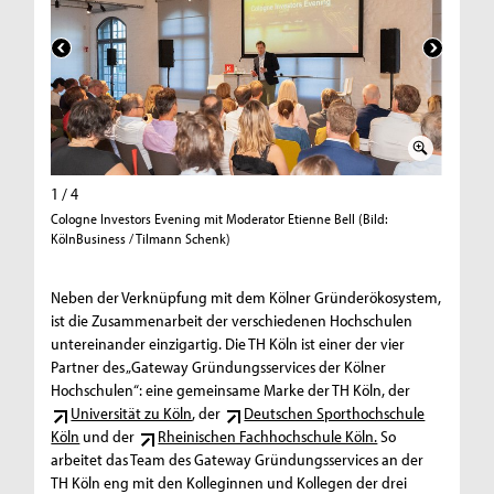
1 / 4
2 / 4
Cologne Investors Evening mit Moderator Etienne Bell (Bild:
Stephan 
KölnBusiness / Tilmann Schenk)
Christin
derzeiti
KölnBusi
Neben der Verknüpfung mit dem Kölner Gründerökosystem,
ist die Zusammenarbeit der verschiedenen Hochschulen
untereinander einzigartig. Die TH Köln ist einer der vier
Partner des „Gateway Gründungsservices der Kölner
Hochschulen“: eine gemeinsame Marke der TH Köln, der
Universität zu Köln
, der
Deutschen Sporthochschule
Köln
und der
Rheinischen Fachhochschule Köln.
So
arbeitet das Team des Gateway Gründungsservices an der
TH Köln eng mit den Kolleginnen und Kollegen der drei