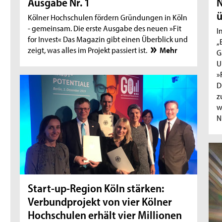
Ausgabe Nr. 1
N
ü
Kölner Hochschulen fördern Gründungen in Köln
- gemeinsam. Die erste Ausgabe des neuen »Fit
I
for Invest« Das Magazin gibt einen Überblick und
„
zeigt, was alles im Projekt passiert ist.
Mehr
G
U
»
D
z
w
N
Start-up-Region Köln stärken:
Verbundprojekt von vier Kölner
Hochschulen erhält vier Millionen