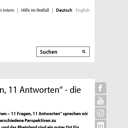
n intern
Hilfe im Notfall
English
|
|
Deutsch
Suche
n, 11 Antworten“ - die
zchen – 11 Fragen, 11 Antworten“ sprechen wir
verschiedene Perspektiven zu
und das Rheinland sind ein guter Ort für