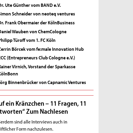
Dr. Ute Günther vom BAND e.V.
Simon Schneider von neoteq ventures
Dr. Frank Obermaier der KölnBusiness
Daniel Wauben von ChemCologne
Philipp Türoff vom 1. FC Köln
Zerrin Börcek vom fe:male Innovation Hub
ECC (Entrepreneurs Club Cologne e.V.)
Rainer Virnich, Vorstand der Sparkasse
KölnBonn
Jörg Binnenbrücker von Capnamic Ventures
uf ein Kränzchen – 11 Fragen, 11
tworten“ Zum Nachlesen
erdem sind alle Interviews auch in
riftlicher Form nachzulesen.