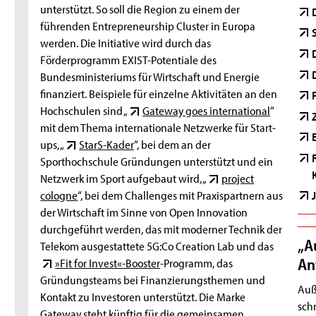
unterstützt. So soll die Region zu einem der
führenden Entrepreneurship Cluster in Europa
werden. Die Initiative wird durch das
Förderprogramm EXIST-Potentiale des
Bundesministeriums für Wirtschaft und Energie
finanziert. Beispiele für einzelne Aktivitäten an den
Hochschulen sind „
Gateway goes international
“
mit dem Thema internationale Netzwerke für Start-
ups, „
StarS-Kader
“, bei dem an der
Sporthochschule Gründungen unterstützt und ein
Netzwerk im Sport aufgebaut wird, „
project
cologne
“, bei dem Challenges mit Praxispartnern aus
der Wirtschaft im Sinne von Open Innovation
durchgeführt werden, das mit moderner Technik der
„A
Telekom ausgestattete 5G:Co Creation Lab und das
An
»Fit for Invest«-Booster
-Programm, das
Gründungsteams bei Finanzierungsthemen und
Auß
Kontakt zu Investoren unterstützt. Die Marke
sch
Gateway steht künftig für die gemeinsamen