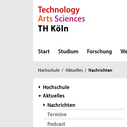
Direkt zur Hauptnavigation
Direkt zur Subnavigation
Direkt zum Inhalt
Direkt zum Fußbereich
Start
Studium
Forschung
We
Sie
Hochschule
/
Aktuelles
/
Nachrichten
sind
hier:
Subnavigation
Hochschule
Aktuelles
Nachrichten
Termine
Podcast