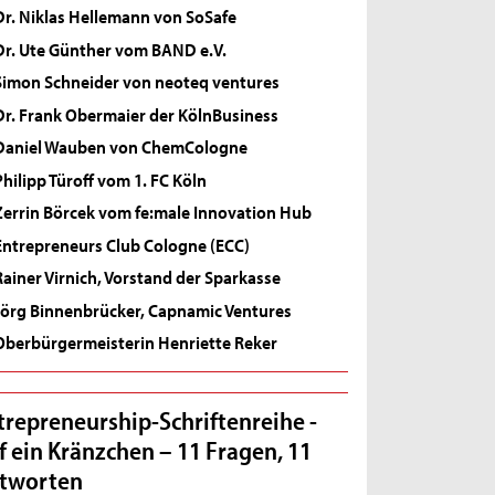
Dr. Niklas Hellemann von SoSafe
Dr. Ute Günther vom BAND e.V.
Simon Schneider von neoteq ventures
Dr. Frank Obermaier der KölnBusiness
Daniel Wauben von ChemCologne
Philipp Türoff vom 1. FC Köln
Zerrin Börcek vom fe:male Innovation Hub
Entrepreneurs Club Cologne (ECC)
Rainer Virnich, Vorstand der Sparkasse
Jörg Binnenbrücker, Capnamic Ventures
Oberbürgermeisterin Henriette Reker
trepreneurship-Schriftenreihe -
f ein Kränzchen – 11 Fragen, 11
tworten