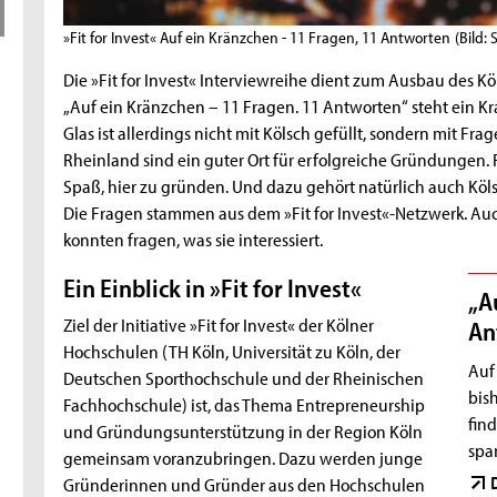
»Fit for Invest« Auf ein Kränzchen - 11 Fragen, 11 Antworten
(Bild:
Die »Fit for Invest« Interviewreihe dient zum Ausbau des K
„Auf ein Kränzchen – 11 Fragen. 11 Antworten“ steht ein Kr
Glas ist allerdings nicht mit Kölsch gefüllt, sondern mit Fr
Rheinland sind ein guter Ort für erfolgreiche Gründungen. Fr
Spaß, hier zu gründen. Und dazu gehört natürlich auch Köls
Die Fragen stammen aus dem »Fit for Invest«-Netzwerk. A
konnten fragen, was sie interessiert.
Ein Einblick in »Fit for Invest«
„A
Ziel der Initiative »Fit for Invest« der Kölner
An
Hochschulen (TH Köln, Universität zu Köln, der
Auf 
Deutschen Sporthochschule und der Rheinischen
bis
Fachhochschule) ist, das Thema Entrepreneurship
fin
und Gründungsunterstützung in der Region Köln
spa
gemeinsam voranzubringen. Dazu werden junge
Gründerinnen und Gründer aus den Hochschulen