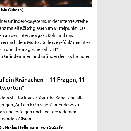
 Silviu Guiman)
ölner Gründerökosystems. In der Interviewreihe
anz mit elf Kölschgläsern im Mittelpunkt. Das
agen an den Interviewgast. Köln und das
ei nach dem Motto: „Kölle is e jeföhl.“ macht es
ch und die magische Zahl „11“.
uch Gründerinnen und Gründer der Hochschulen
uf ein Kränzchen – 11 Fragen, 11
tworten“
dem »Fit for Invest« YouTube Kanal sind alle
herigen „Auf ein Kränzchen“ Interviews zu
den und es folgen noch weitere Videos mit
nnenden Gästen.
Dr. Niklas Hellemann von SoSafe