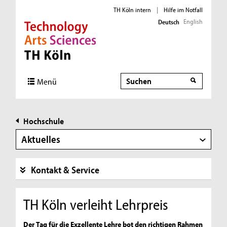
TH Köln intern
|
Hilfe im Notfall
English
Deutsch
Direkt zur Hauptnavigation
Direkt zur Subnavigation
Direkt zum Inhalt
Direkt zum Fußbereich
Suche
Menü
Hochschule
Aktuelles
Kontakt & Service
TH Köln verleiht Lehrpreis
Der Tag für die Exzellente Lehre bot den richtigen Rahmen