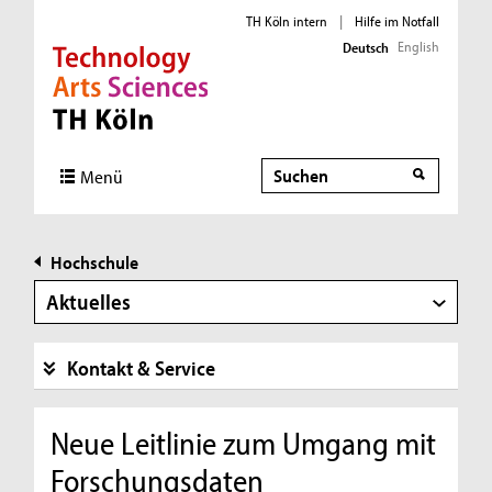
TH Köln intern
|
Hilfe im Notfall
English
Deutsch
Direkt zur Hauptnavigation
Direkt zur Subnavigation
Direkt zum Inhalt
Direkt zum Fußbereich
Suche
Menü
Hochschule
Aktuelles
Kontakt & Service
Neue Leitlinie zum Umgang mit
Forschungsdaten