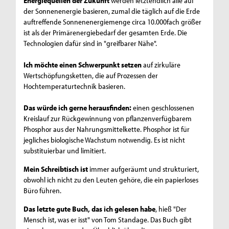
Energiequellen der Zukunft
werden letztendlich alle auf
der Sonnenenergie basieren, zumal die täglich auf die Erde
auftreffende Sonnenenergiemenge circa 10.000fach größer
ist als der Primärenergiebedarf der gesamten Erde. Die
Technologien dafür sind in "greifbarer Nähe".
Ich möchte einen Schwerpunkt setzen
auf zirkuläre
Wertschöpfungsketten, die auf Prozessen der
Hochtemperaturtechnik basieren.
Das würde ich gerne herausfinden:
einen geschlossenen
Kreislauf zur Rückgewinnung von pflanzenverfügbarem
Phosphor aus der Nahrungsmittelkette. Phosphor ist für
jegliches biologische Wachstum notwendig. Es ist nicht
substituierbar und limitiert.
Mein Schreibtisch ist
immer aufgeräumt und strukturiert,
obwohl ich nicht zu den Leuten gehöre, die ein papierloses
Büro führen.
Das letzte gute Buch, das ich gelesen habe
, hieß "Der
Mensch ist, was er isst" von Tom Standage. Das Buch gibt