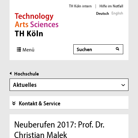
TH Köln intern
|
Hilfe im Notfall
English
Deutsch
Direkt zur Hauptnavigation
Direkt zur Subnavigation
Direkt zum Inhalt
Direkt zum Fußbereich
Suche
Menü
Hochschule
Aktuelles
Kontakt & Service
Neuberufen 2017: Prof. Dr.
Christian Malek