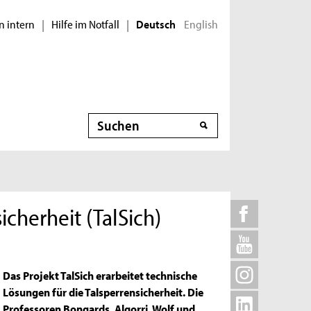
n intern
Hilfe im Notfall
English
|
|
Deutsch
Suche
cherheit (TalSich)
Das Projekt TalSich erarbeitet technische
Lösungen für die Talsperrensicherheit. Die
Professoren Bongards, Algorri, Wolf und