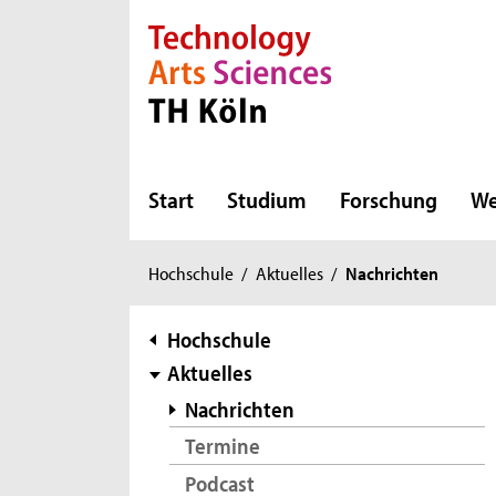
Direkt zur Hauptnavigation
Direkt zur Subnavigation
Direkt zum Inhalt
Direkt zum Fußbereich
Start
Studium
Forschung
We
Sie
Hochschule
/
Aktuelles
/
Nachrichten
sind
hier:
Subnavigation
Hochschule
Aktuelles
Nachrichten
Termine
Podcast