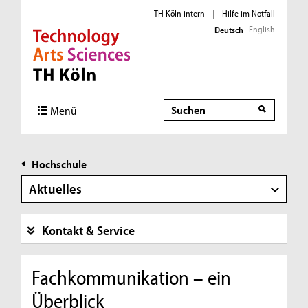
TH Köln intern
|
Hilfe im Notfall
English
Deutsch
Direkt zur Hauptnavigation
Direkt zur Subnavigation
Direkt zum Inhalt
Direkt zum Fußbereich
Suche
Menü
Hochschule
Aktuelles
Kontakt & Service
Fachkommunikation – ein
Überblick