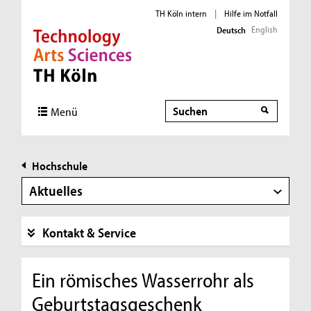
TH Köln intern
|
Hilfe im Notfall
English
Deutsch
Direkt zur Hauptnavigation
Direkt zur Subnavigation
Direkt zum Inhalt
Direkt zum Fußbereich
Suche
Menü
Hochschule
Aktuelles
Kontakt & Service
Ein römisches Wasserrohr als
Geburtstagsgeschenk