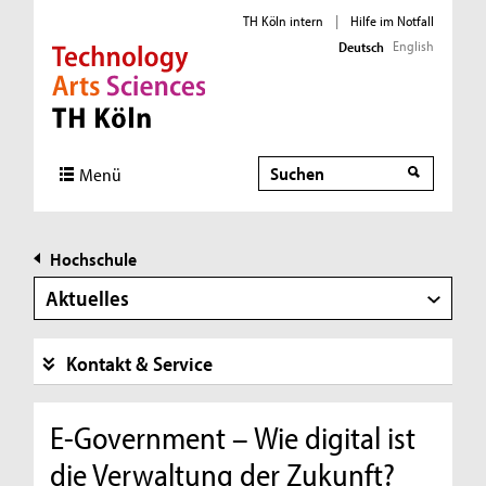
TH Köln intern
|
Hilfe im Notfall
English
Deutsch
Direkt zur Hauptnavigation
Direkt zur Subnavigation
Direkt zum Inhalt
Direkt zum Fußbereich
Suche
Menü
Hochschule
Aktuelles
Kontakt & Service
E-Government – Wie digital ist
die Verwaltung der Zukunft?