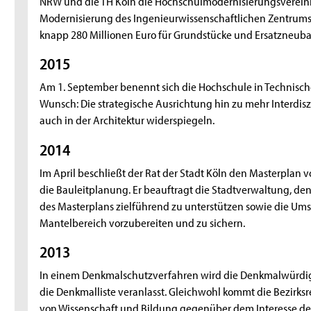
NRW und die TH Köln die Hochschulmodernisierungsverein
Modernisierung des Ingenieurwissenschaftlichen Zentrums 
knapp 280 Millionen Euro für Grundstücke und Ersatzneub
2015
Am 1. September benennt sich die Hochschule in Technisch
Wunsch: Die strategische Ausrichtung hin zu mehr Interdiszi
auch in der Architektur widerspiegeln.
2014
Im April beschließt der Rat der Stadt Köln den Masterplan v
die Bauleitplanung. Er beauftragt die Stadtverwaltung, d
des Masterplans zielführend zu unterstützen sowie die Ums
Mantelbereich vorzubereiten und zu sichern.
2013
In einem Denkmalschutzverfahren wird die Denkmalwürdigke
die Denkmalliste veranlasst. Gleichwohl kommt die Bezirks
von Wissenschaft und Bildung gegenüber dem Interesse d