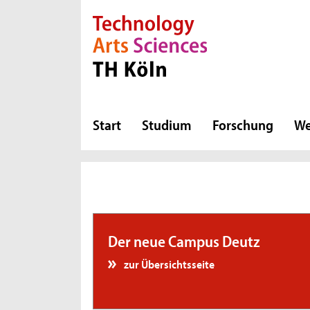
Direkt zur Hauptnavigation
Direkt zur Subnavigation
Direkt zum Inhalt
Direkt zum Fußbereich
Start
Studium
Forschung
We
Subnavigation
Der neue Campus Deutz
zur Übersichtsseite