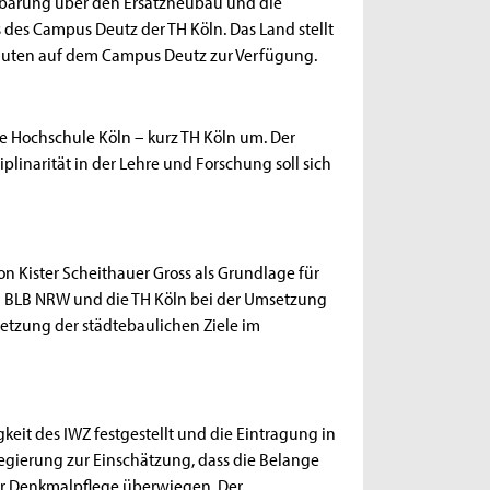
barung über den Ersatzneubau und die
des Campus Deutz der TH Köln. Das Land stellt
auten auf dem Campus Deutz zur Verfügung.
e Hochschule Köln – kurz TH Köln um. Der
plinarität in der Lehre und Forschung soll sich
on Kister Scheithauer Gross als Grundlage für
en BLB NRW und die TH Köln bei der Umsetzung
etzung der städtebaulichen Ziele im
it des IWZ festgestellt und die Eintragung in
regierung zur Einschätzung, dass die Belange
er Denkmalpflege überwiegen. Der