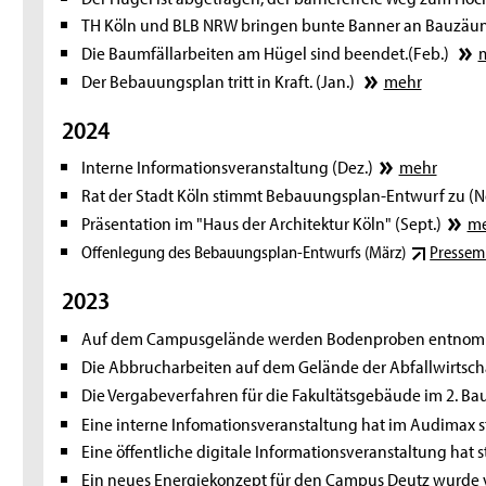
TH Köln und BLB NRW bringen bunte Banner an Bauzäun
Die Baumfällarbeiten am Hügel sind beendet.(Feb.)
Der Bebauungsplan tritt in Kraft. (Jan.)
mehr
2024
Interne Informationsveranstaltung (Dez.)
mehr
Rat der Stadt Köln stimmt Bebauungsplan-Entwurf zu (N
Präsentation im "Haus der Architektur Köln" (Sept.)
me
Offenlegung des Bebauungsplan-Entwurfs (März)
Pressemi
2023
Auf dem Campusgelände werden Bodenproben entnommen
Die Abbrucharbeiten auf dem Gelände der Abfallwirtscha
Die Vergabeverfahren für die Fakultätsgebäude im 2. Ba
Eine interne Infomationsveranstaltung hat im Audimax s
Eine öffentliche digitale Informationsveranstaltung hat 
Ein neues Energiekonzept für den Campus Deutz wurde vo