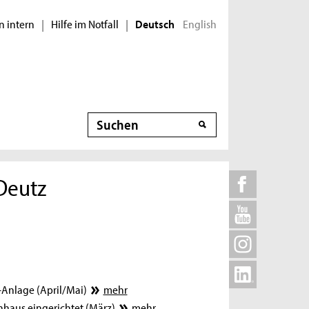
n intern
Hilfe im Notfall
English
|
|
Deutsch
Suche
Deutz
-Anlage (April/Mai)
mehr
hhaus eingerichtet.(März)
mehr