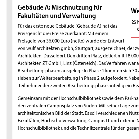
Gebäude A: Mischnutzung für
We
Fakultäten und Verwaltung
Für das erste neue Gebäude (Gebäude A) hat das
Preisgericht drei Preise zuerkannt: Mit einem
Preisgeld von 36.000 Euro (netto) wurde der Entwurf
von wulf architekten gmbh, Stuttgart, ausgezeichnet; der zw
Architekten, Düsseldorf. Den dritten Platz, dotiert mit 18.00
Architekten ZT GmbH, Linz (Österreich). Das Verfahren war 
Bearbeitungsphasen ausgelegt: In Phase 1 konnten sich 30
sieben zur Weiterbearbeitung in Phase 2 aufgefordert. Nebe
Teilnehmer der zweiten Bearbeitungsphase anteilig ein Bea
Gemeinsam mit der Hochschulbibliothek sowie dem Parkha
den zentralen Campusplatz von Süden. Mit seiner Lage zum 
architektonischen Bild der Stadt. Es soll verschiedenen Nu
Fakultäten, Hochschulverwaltung, Campus IT und externe N
Hochschulbibliothek und die Technikzentrale für den ges