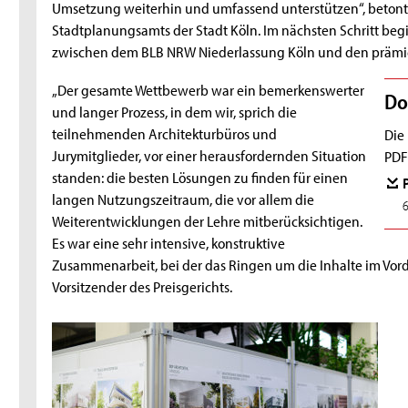
Umsetzung weiterhin und umfassend unterstützen“, betont A
Stadtplanungsamts der Stadt Köln. Im nächsten Schritt b
zwischen dem BLB NRW Niederlassung Köln und den prämie
„Der gesamte Wettbewerb war ein bemerkenswerter
Do
und langer Prozess, in dem wir, sprich die
teilnehmenden Architekturbüros und
Die
Jurymitglieder, vor einer herausfordernden Situation
PDF
standen: die besten Lösungen zu finden für einen
langen Nutzungszeitraum, die vor allem die
Weiterentwicklungen der Lehre mitberücksichtigen.
Es war eine sehr intensive, konstruktive
Zusammenarbeit, bei der das Ringen um die Inhalte im Vorde
Vorsitzender des Preisgerichts.