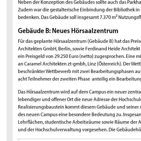
Neben der Konzeption des Gebäudes sollte auch das Parkha
Zudem war die gestalterische Einbindung der Bibliothek i
bedenken. Das Gebäude soll insgesamt 7.370 m² Nutzungsflä
Gebäude B: Neues Hörsaalzentrum
Für das geplante Hörsaalzentrum (Gebäude B) hat das Prei
Architekten GmbH, Berlin, sowie Ferdinand Heide Architekt 
ein Preisgeld von 29.250 Euro (netto) zugesprochen. Eine m
an Caramel Architekten zt-gmbh, Linz (Österreich). Der We
beschränkter Wettbewerb mit zwei Bearbeitungsphasen ausg
acht Teilnehmer der zweiten Phase anteilig ein Bearbeitun
Das Hörsaalzentrum wird auf dem Campus ein neuer zentraler
lebendiger und offener Ort die neue Adresse der Hochschu
Realisierungsbaustein kommt diesem Gebäude und seiner A
des neuen Campus eine besondere Bedeutung zu. Insgesamt
Lehrflächen, studentische Arbeitsräume sowie Räume der A
und der Hochschulverwaltung vorgesehen. Die Gebäudehöhe 