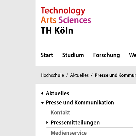
Direkt zur Hauptnavigation
Direkt zur Subnavigation
Direkt zum Inhalt
Direkt zum Fußbereich
Start
Studium
Forschung
We
Sie
Hochschule
/
Aktuelles
/
Presse und Kommun
sind
hier:
Subnavigation
Aktuelles
Presse und Kommunikation
Kontakt
Pressemitteilungen
Medienservice