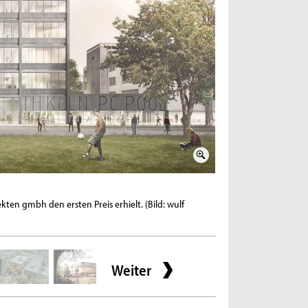
2 / 6
kten gmbh den ersten Preis erhielt. (Bild: wulf
Modell des Entwurfs für
Schmülgen/TH Köln)
Weiter