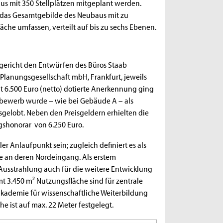
us mit 350 Stellplätzen mitgeplant werden.
n das Gesamtgebilde des Neubaus mit zu
che umfassen, verteilt auf bis zu sechs Ebenen.
sgericht den Entwürfen des Büros Staab
Planungsgesellschaft mbH, Frankfurt, jeweils
it 6.500 Euro (netto) dotierte Anerkennung ging
ttbewerb wurde – wie bei Gebäude A – als
elobt. Neben den Preisgeldern erhielten die
gshonorar von 6.250 Euro.
 Anlaufpunkt sein; zugleich definiert es als
le an deren Nordeingang. Als erstem
usstrahlung auch für die weitere Entwicklung
 3.450 m² Nutzungsfläche sind für zentrale
kademie für wissenschaftliche Weiterbildung
ist auf max. 22 Meter festgelegt.