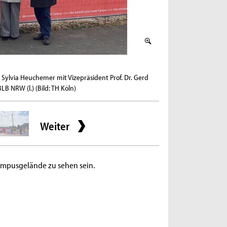
2 / 4
 Sylvia Heuchemer mit Vizepräsident Prof. Dr. Gerd
Rund 50 Banner inform
LB NRW (l.) (Bild: TH Köln)
Hörsaalgebäude (staab 
Weiter
ampusgelände zu sehen sein.