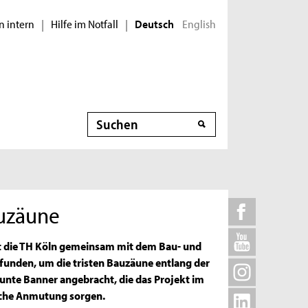
n intern
Hilfe im Notfall
English
|
|
Deutsch
Suche
auzäune
 die TH Köln gemeinsam mit dem Bau- und
funden, um die tristen Bauzäune entlang der
unte Banner angebracht, die das Projekt im
liche Anmutung sorgen.