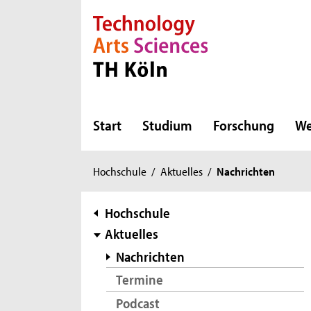
Direkt zur Hauptnavigation
Direkt zur Subnavigation
Direkt zum Inhalt
Direkt zum Fußbereich
Start
Studium
Forschung
We
Sie
Hochschule
/
Aktuelles
/
Nachrichten
sind
hier:
Subnavigation
Hochschule
Aktuelles
Nachrichten
Termine
Podcast