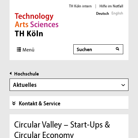
TH Köln intern
|
Hilfe im Notfall
English
Deutsch
Direkt zur Hauptnavigation
Direkt zur Subnavigation
Direkt zum Inhalt
Direkt zum Fußbereich
Suche
Menü
Hochschule
Aktuelles
Kontakt & Service
Circular Valley – Start-Ups &
Circular Economy