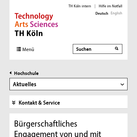
TH Köln intern
|
Hilfe im Notfall
English
Deutsch
Direkt zur Hauptnavigation
Direkt zur Subnavigation
Direkt zum Inhalt
Direkt zum Fußbereich
Suche
Menü
Hochschule
Aktuelles
Kontakt & Service
Bürgerschaftliches
Engagement von und mit