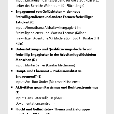
Input: Eric Müller (Caritasverband für die Stadt Köln e.V.,
Leiter des Bereichs Wohnraum für Flüchtlinge)
Engagement von Geflüchteten – der neue
Freiwilligendienst und andere Formen freiwilliger
Tätigkeit (C)
Input: Almouthana Alkhallawi (engagiert im
Freiwilligendienst) und Martina Thomas (Kölner
Freiwilligen Agentur e.V.), Moderation: Judith Knabe (TH
Köln)
Unterstützungs- und Qualifizierungs-bedarfe von
freiwillig Engagierten in der Arbeit mit geflüchteten
Menschen (D)
Input: Martin Sahler (Caritas Mettmann)
Haupt- und Ehrenamt – Professionalität vs.
Engagement? (E)
Input: Axel Rottländer (Malteser Hilfsdienst)
Aktivitäten gegen Rassismus und Rechtsextremismus
(F)
Input: Hans-Peter Killguss (ibs/NS
Dokumentationszentrum)
Flucht und Geflüchtete – Thema und Zielgruppe