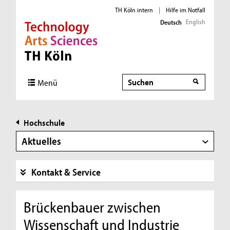
TH Köln intern
|
Hilfe im Notfall
English
Deutsch
Direkt zur Hauptnavigation
Direkt zur Subnavigation
Direkt zum Inhalt
Direkt zum Fußbereich
Suche
Menü
Hochschule
Aktuelles
Kontakt & Service
Brückenbauer zwischen
Wissenschaft und Industrie