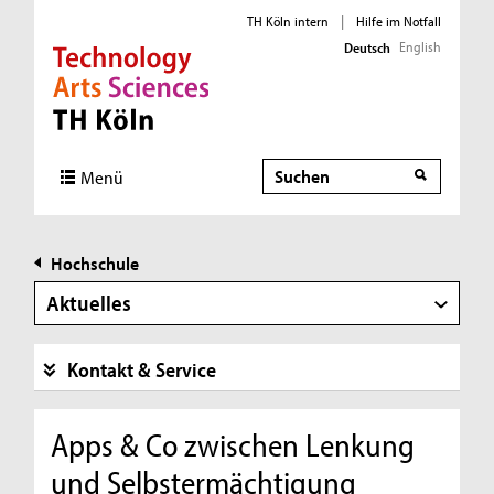
TH Köln intern
|
Hilfe im Notfall
English
Deutsch
Direkt zur Hauptnavigation
Direkt zur Subnavigation
Direkt zum Inhalt
Direkt zum Fußbereich
Suche
Menü
Hochschule
Aktuelles
Kontakt & Service
Apps & Co zwischen Lenkung
und Selbstermächtigung