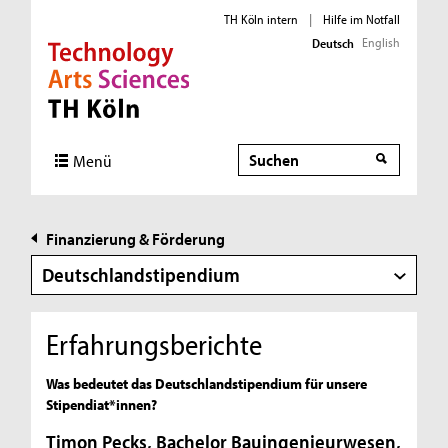
TH Köln intern
|
Hilfe im Notfall
English
Deutsch
Direkt zur Hauptnavigation
Direkt zur Subnavigation
Direkt zum Inhalt
Direkt zum Fußbereich
Suche
Menü
Finanzierung & Förderung
Deutschlandstipendium
Erfahrungsberichte
Was bedeutet das Deutschlandstipendium für unsere
Stipendiat*innen?
Timon Pecks, Bachelor Bauingenieurwesen,