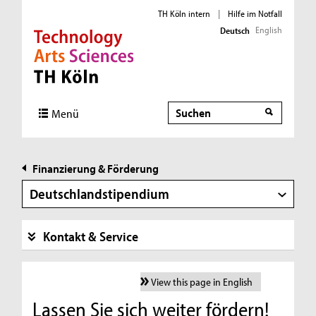
TH Köln intern
|
Hilfe im Notfall
English
Deutsch
Direkt zur Hauptnavigation
Direkt zur Subnavigation
Direkt zum Inhalt
Direkt zum Fußbereich
Suche
Menü
Finanzierung & Förderung
Deutschlandstipendium
Kontakt & Service
View this page in English
Lassen Sie sich weiter fördern!