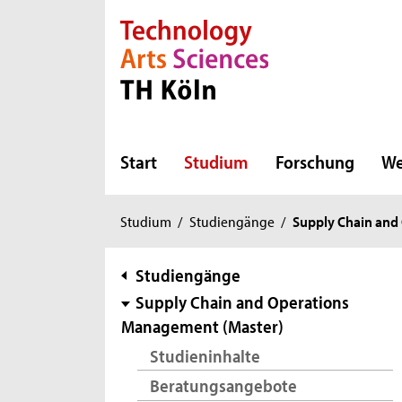
Direkt zur Hauptnavigation
Direkt zur Subnavigation
Direkt zum Inhalt
Direkt zum Fußbereich
Start
Studium
Forschung
We
Sie
Studium
/
Studiengänge
/
Supply Chain and
sind
hier:
Subnavigation
Studiengänge
Supply Chain and Operations
Management (Master)
Studieninhalte
Beratungsangebote