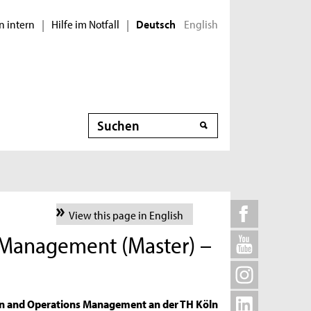
n intern
Hilfe im Notfall
English
|
|
Deutsch
Suche
View this page in English
 Management (Master) –
in and Operations Management an der TH Köln