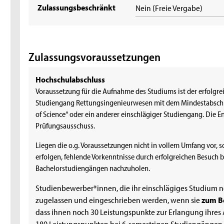
Zulassungsbeschränkt
Nein (Freie Vergabe)
Zulassungsvoraussetzungen
Hochschulabschluss
Voraussetzung für die Aufnahme des Studiums ist der erfolgr
Studiengang Rettungsingenieurwesen mit dem Mindestabschlus
of Science“ oder ein anderer einschlägiger Studiengang. Die En
Prüfungsausschuss.
Liegen die o.g. Voraussetzungen nicht in vollem Umfang vor, s
erfolgen, fehlende Vorkenntnisse durch erfolgreichen Besuch
Bachelorstudiengängen nachzuholen.
Studienbewerber*innen, die ihr einschlägiges Studium 
zugelassen und eingeschrieben werden, wenn sie
zum B
dass ihnen noch 30 Leistungspunkte zur Erlangung ihres 
180 Leistungspunkten bei 6-semestrigen Studiengängen,