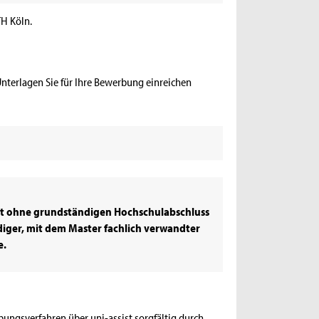
TH Köln.
nterlagen Sie für Ihre Bewerbung einreichen
it ohne grundständigen Hochschulabschluss
diger, mit dem Master fachlich verwandter
e.
ungsverfahren über uni-assist
sorgfältig durch.