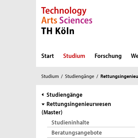
Direkt zur Hauptnavigation
Direkt zur Subnavigation
Direkt zum Inhalt
Direkt zum Fußbereich
Start
Studium
Forschung
We
Sie
Studium
/
Studiengänge
/
Rettungsingenieu
sind
hier:
Subnavigation
Studiengänge
Rettungsingenieurwesen
(Master)
Studieninhalte
Beratungsangebote