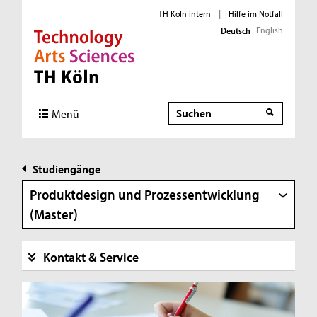
TH Köln intern
|
Hilfe im Notfall
English
Deutsch
Direkt zur Hauptnavigation
Direkt zur Subnavigation
Direkt zum Inhalt
Direkt zum Fußbereich
Suche
Menü
Studiengänge
Produktdesign und Prozessentwicklung
(Master)
Kontakt & Service