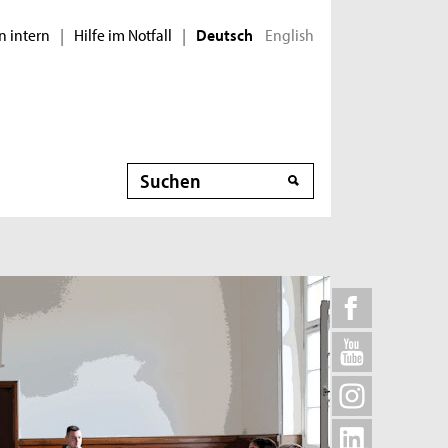
n intern
Hilfe im Notfall
English
|
|
Deutsch
Suche