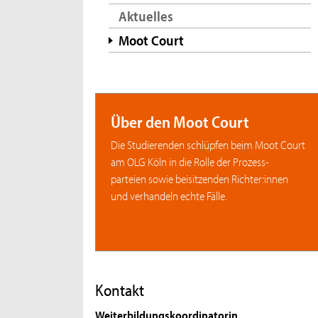
Aktuelles
Moot Court
Über den Moot Court
Die Studierenden schlüpfen beim Moot Court
am OLG Köln in die Rolle der Prozess-
parteien sowie beisitzenden Richter:innen
und verhandeln echte Fälle.
Kontakt
Weiterbildungskoordinatorin