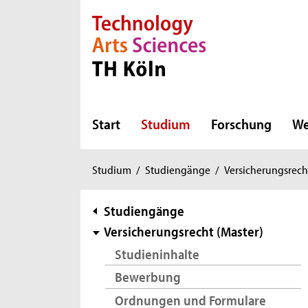
Direkt zur Hauptnavigation
Direkt zur Subnavigation
Direkt zum Inhalt
Direkt zum Fußbereich
Start
Studium
Forschung
We
Sie
Studium
/
Studiengänge
/
Versicherungsrech
sind
hier:
Subnavigation
Studiengänge
Versicherungsrecht (Master)
Studieninhalte
Bewerbung
Ordnungen und Formulare