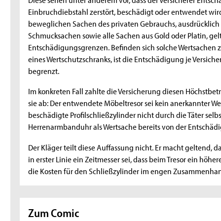
Einbruchdiebstahl zerstört, beschädigt oder entwendet wir
beweglichen Sachen des privaten Gebrauchs, ausdrücklich 
Schmucksachen sowie alle Sachen aus Gold oder Platin, g
Entschädigungsgrenzen. Befinden sich solche Wertsachen z
eines Wertschutzschranks, ist die Entschädigung je Versich
begrenzt.
Im konkreten Fall zahlte die Versicherung diesen Höchstbet
sie ab: Der entwendete Möbeltresor sei kein anerkannter W
beschädigte Profilschließzylinder nicht durch die Täter selb
Herrenarmbanduhr als Wertsache bereits von der Entschädi
Der Kläger teilt diese Auffassung nicht. Er macht geltend,
in erster Linie ein Zeitmesser sei, dass beim Tresor ein höhe
die Kosten für den Schließzylinder im engen Zusammenha
Zum Comic