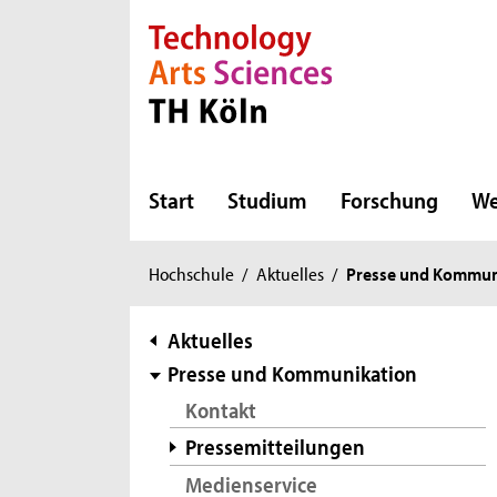
Direkt zur Hauptnavigation
Direkt zur Subnavigation
Direkt zum Inhalt
Direkt zum Fußbereich
Start
Studium
Forschung
We
Sie
Hochschule
/
Aktuelles
/
Presse und Kommun
sind
hier:
Subnavigation
Aktuelles
Presse und Kommunikation
Kontakt
Pressemitteilungen
Medienservice