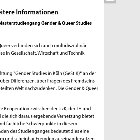
itere Informationen
Masterstudiengang Gender & Queer Studies
eer verbinden sich auch multidisziplinär
in Gesellschaft, Wirtschaft und Technik
ichtung "Gender Studies in Köln (GeStiK)" an der
s über Differenzen, über Fragen des Fremdseins
eteilten Welt nachzudenken. Die Gender & Queer
Die Kooperation zwischen der UzK, der TH und
 die sich daraus ergebende Vernetzung bietet
 und fachliche Schwerpunkte in diesem
den des Studienganges bedeutet dies eine
rautem und scheinbar Fremden auseinandersetzen