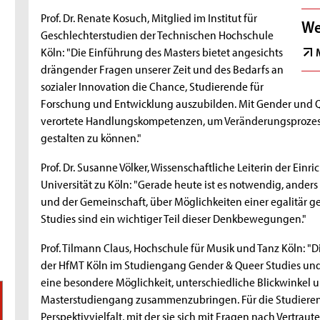
Prof. Dr. Renate Kosuch, Mitglied im Institut für
We
Geschlechterstudien der Technischen Hochschule
Köln: "Die Einführung des Masters bietet angesichts
drängender Fragen unserer Zeit und des Bedarfs an
sozialer Innovation die Chance, Studierende für
Forschung und Entwicklung auszubilden. Mit Gender und Qu
verortete Handlungskompetenzen, um Veränderungsprozesse 
gestalten zu können."
Prof. Dr. Susanne Völker, Wissenschaftliche Leiterin der Einr
Universität zu Köln: "Gerade heute ist es notwendig, ander
und der Gemeinschaft, über Möglichkeiten einer egalitär g
Studies sind ein wichtiger Teil dieser Denkbewegungen."
Prof. Tilmann Claus, Hochschule für Musik und Tanz Köln: "
der HfMT Köln im Studiengang Gender & Queer Studies und
eine besondere Möglichkeit, unterschiedliche Blickwinkel
Masterstudiengang zusammenzubringen. Für die Studieren
Perspektivvielfalt, mit der sie sich mit Fragen nach Vert