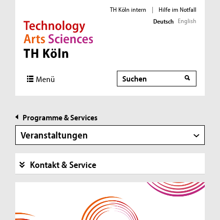
TH Köln intern
|
Hilfe im Notfall
English
Deutsch
Direkt zur Hauptnavigation
Direkt zur Subnavigation
Direkt zum Inhalt
Direkt zum Fußbereich
Suche
Menü
Programme & Services
Veranstaltungen
Kontakt & Service