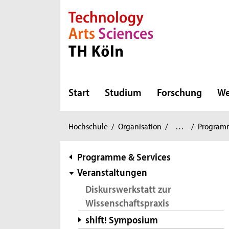
Direkt zur Hauptnavigation
Direkt zur Subnavigation
Direkt zum Inhalt
Direkt zum Fußbereich
Start
Studium
Forschung
We
Zentrum
Sie
Hochschule
/
Organisation
/
…
/
Programm
für
sind
Lehrentwicklung
/
hier:
Subnavigation
Programme & Services
Veranstaltungen
Diskurswerkstatt zur
Wissenschaftspraxis
shift! Symposium