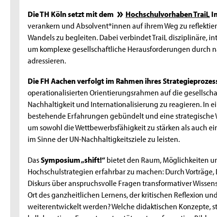
Die TH Köln setzt mit dem
Hochschulvorhaben TraiL
I
verankern und Absolvent*innen auf ihrem Weg zu reflektier
Wandels zu begleiten. Dabei verbindet TraiL disziplinäre, i
um komplexe gesellschaftliche Herausforderungen durch 
adressieren.
Die FH Aachen verfolgt im Rahmen ihres Strategieprozess
operationalisierten Orientierungsrahmen auf die gesellsch
Nachhaltigkeit und Internationalisierung zu reagieren. In 
bestehende Erfahrungen gebündelt und eine strategische 
um sowohl die Wettbewerbsfähigkeit zu stärken als auch ei
im Sinne der UN-Nachhaltigkeitsziele zu leisten.
Das
Symposium „shift!“
bietet den Raum, Möglichkeiten und
Hochschulstrategien erfahrbar zu machen: Durch Vorträge,
Diskurs über anspruchsvolle Fragen transformativer Wissens
Ort des ganzheitlichen Lernens, der kritischen Reflexion un
weiterentwickelt werden? Welche didaktischen Konzepte,