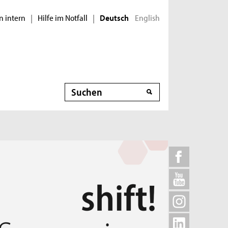
n intern
Hilfe im Notfall
English
|
|
Deutsch
Suche