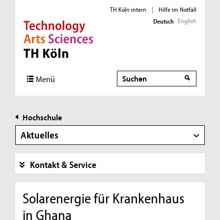
TH Köln intern
|
Hilfe im Notfall
English
Deutsch
Direkt zur Hauptnavigation
Direkt zur Subnavigation
Direkt zum Inhalt
Direkt zum Fußbereich
Suche
Menü
Hochschule
Aktuelles
Kontakt & Service
Solarenergie für Krankenhaus
in Ghana