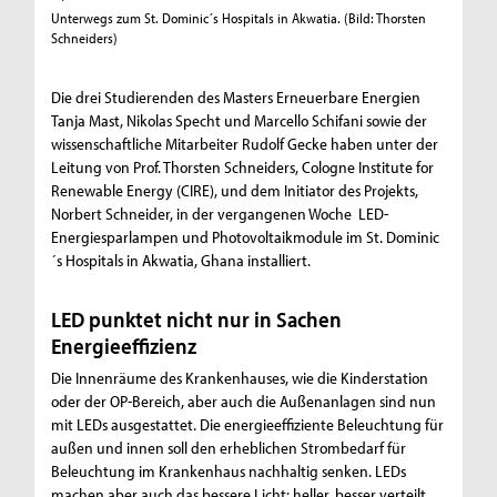
Unterwegs zum St. Dominic´s Hospitals in Akwatia. (Bild: Thorsten
Die LED-
Schneiders)
Krankenh
(Bild: Th
Die drei Studierenden des Masters Erneuerbare Energien
Tanja Mast, Nikolas Specht und Marcello Schifani sowie der
wissenschaftliche Mitarbeiter Rudolf Gecke haben unter der
Leitung von Prof. Thorsten Schneiders, Cologne Institute for
Renewable Energy (CIRE), und dem Initiator des Projekts,
Norbert Schneider, in der vergangenen Woche LED-
Energiesparlampen und Photovoltaikmodule im St. Dominic
´s Hospitals in Akwatia, Ghana installiert.
LED punktet nicht nur in Sachen
Energieeffizienz
Die Innenräume des Krankenhauses, wie die Kinderstation
oder der OP-Bereich, aber auch die Außenanlagen sind nun
mit LEDs ausgestattet. Die energieeffiziente Beleuchtung für
außen und innen soll den erheblichen Strombedarf für
Beleuchtung im Krankenhaus nachhaltig senken. LEDs
machen aber auch das bessere Licht: heller, besser verteilt