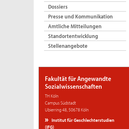
Dossiers
Presse und Kommunikation
Amtliche Mitteilungen
Standortentwicklung
Stellenangebote
Fakultät für Angewandte
Sozialwissenschaften
TH Köln
Campus Südstadt
Ubierring 48, 50678 Köln
Institut für Geschlechterstudien
(IFG)