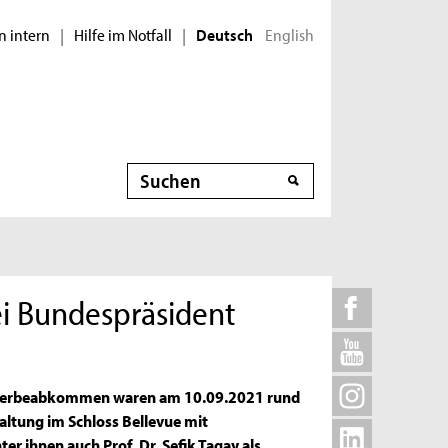
n intern
Hilfe im Notfall
English
|
|
Deutsch
Suche
bei Bundespräsident
Anwerbeabkommen waren am 10.09.2021 rund
ltung im Schloss Bellevue mit
r ihnen auch Prof. Dr. Sefik Tagay als